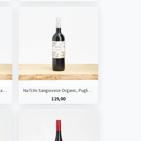
Duchesse Des Pastres, Chardonnay, HVE
Na.Ti.Vo Sangiovese Organic, Puglia, Italy
129,00