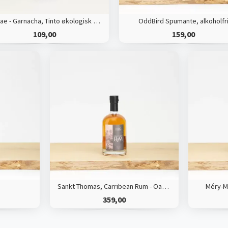
Terrae - Garnacha, Tinto økologisk rødvin
OddBird Spumante, alkoholfr
109,00
159,00
Sankt Thomas, Carribean Rum - Oak Aged
Méry-M
359,00